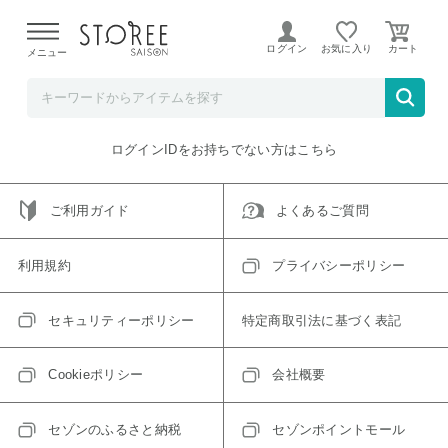
【熊本県での地震による影響について】
令和8年熊本地震に
よる配送遅延が発生しております。
ログイン
お気に入り
メニュー
ご指定のアイテムは取り扱い終了、またはただいま取り扱い
できないアイテムです。
トップへ戻る
ログインIDをお持ちでない方はこちら
ご利用ガイド
よくあるご質問
利用規約
プライバシーポリシー
セキュリティーポリシー
特定商取引法に基づく表記
Cookieポリシー
会社概要
セゾンのふるさと納税
セゾンポイントモール