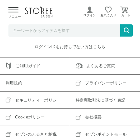
【熊本県での地震による影響について】
令和8年熊本地震に
よる配送遅延が発生しております。
ログイン
お気に入り
メニュー
ご指定のアイテムは取り扱い終了、またはただいま取り扱い
できないアイテムです。
トップへ戻る
ログインIDをお持ちでない方はこちら
ご利用ガイド
よくあるご質問
利用規約
プライバシーポリシー
セキュリティーポリシー
特定商取引法に基づく表記
Cookieポリシー
会社概要
セゾンのふるさと納税
セゾンポイントモール