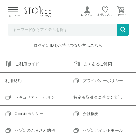
【熊本県での地震による影響について】
令和8年熊本地震に
よる配送遅延が発生しております。
ログイン
お気に入り
メニュー
ご指定のアイテムは取り扱い終了、またはただいま取り扱い
できないアイテムです。
トップへ戻る
ログインIDをお持ちでない方はこちら
ご利用ガイド
よくあるご質問
利用規約
プライバシーポリシー
セキュリティーポリシー
特定商取引法に基づく表記
Cookieポリシー
会社概要
セゾンのふるさと納税
セゾンポイントモール