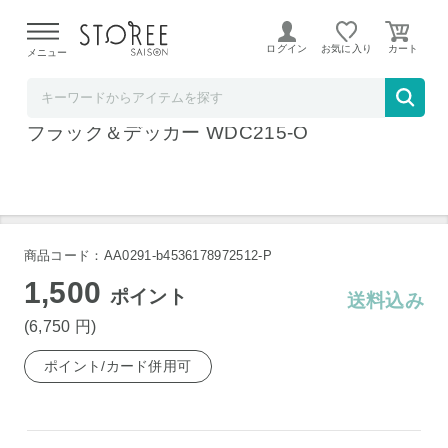
【熊本県での地震による影響について】
令和8年熊本地震に
よる配送遅延が発生しております。
ログイン
お気に入り
メニュー
ベイシア電器
乾湿両用リチウムダストバスター オレンジ
ブラック＆デッカー WDC215-O
商品コード：AA0291-b4536178972512-P
1,500
ポイント
送料込み
(6,750
円
)
ポイント/カード併用可