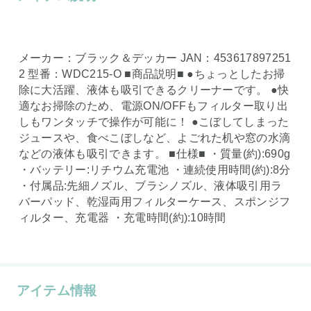
メーカー：ブラック＆デッカー JAN：453617897251
2 型番：WDC215-O ■商品説明■ ●ちょっとしたお掃
除に大活躍、液体も吸引できるクリーナーです。 ●快
適なお掃除のため、電源ON/OFFもフィルター取り出
しもワンタッチで操作が可能に！ ●こぼしてしまった
ジュースや、食べこぼしなど、よごれた机や窓の水滴
などの液体も吸引できます。 ■仕様■ ・質量(約):690g
・バッテリー:リチウム充電池 ・連続使用時間(約):8分
・付属品:先細ノズル、ブラシノズル、液体吸引用ラ
バーパッド、乾湿両用フィルターケース、スポンジフ
ィルター、充電器 ・充電時間(約):10時間
アイテム情報