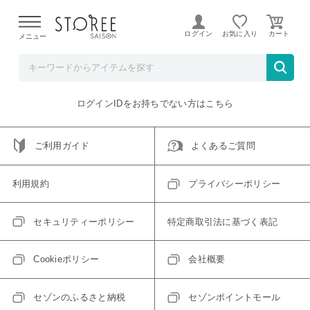
【熊本県での地震による影響について】
令和8年熊本地震に
よる配送遅延が発生しております。
ログイン
お気に入り
メニュー
ご指定のアイテムは取り扱い終了、またはただいま取り扱い
できないアイテムです。
トップへ戻る
ログインIDをお持ちでない方はこちら
ご利用ガイド
よくあるご質問
利用規約
プライバシーポリシー
セキュリティーポリシー
特定商取引法に基づく表記
Cookieポリシー
会社概要
セゾンのふるさと納税
セゾンポイントモール