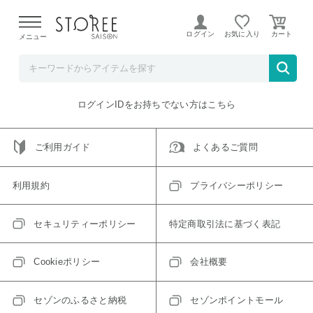
【熊本県での地震による影響について】
令和8年熊本地震に
よる配送遅延が発生しております。
ログイン
お気に入り
メニュー
ご指定のアイテムは取り扱い終了、またはただいま取り扱い
できないアイテムです。
トップへ戻る
ログインIDをお持ちでない方はこちら
ご利用ガイド
よくあるご質問
利用規約
プライバシーポリシー
セキュリティーポリシー
特定商取引法に基づく表記
Cookieポリシー
会社概要
セゾンのふるさと納税
セゾンポイントモール