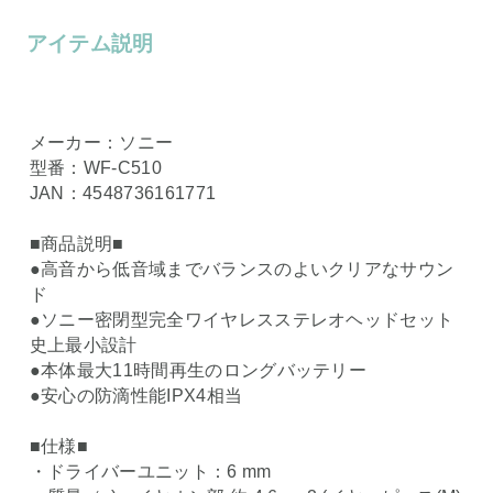
アイテム説明
メーカー：ソニー
型番：WF-C510
JAN：4548736161771
■商品説明■
●高音から低音域までバランスのよいクリアなサウン
ド
●ソニー密閉型完全ワイヤレスステレオヘッドセット
史上最小設計
●本体最大11時間再生のロングバッテリー
●安心の防滴性能IPX4相当
■仕様■
・ドライバーユニット：6 mm