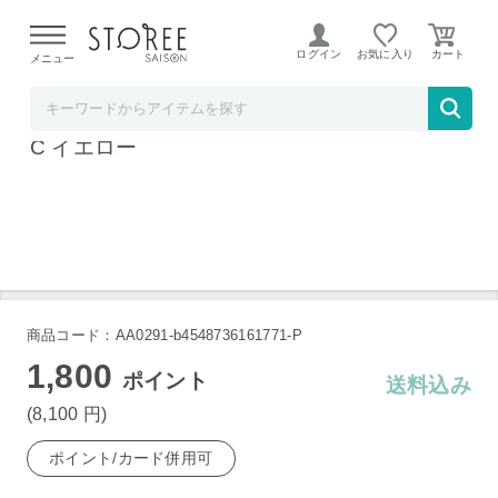
【熊本県での地震による影響について】
令和8年熊本地震に
よる配送遅延が発生しております。
ログイン
お気に入り
メニュー
ベイシア電器
ソニー 完全ワイヤレスイヤホン WF-C510 Y
C イエロー
商品コード：AA0291-b4548736161771-P
1,800
ポイント
送料込み
(8,100
円
)
ポイント/カード併用可