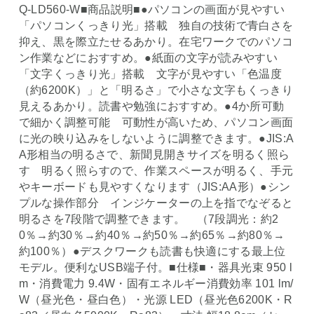
Q-LD560-W■商品説明■●パソコンの画面が見やすい
「パソコンくっきり光」搭載 独自の技術で青白さを
抑え、黒を際立たせるあかり。在宅ワークでのパソコ
ン作業などにおすすめ。●紙面の文字が読みやすい
「文字くっきり光」搭載 文字が見やすい「色温度
（約6200K）」と「明るさ」で小さな文字もくっきり
見えるあかり。読書や勉強におすすめ。●4か所可動
で細かく調整可能 可動性が高いため、パソコン画面
に光の映り込みをしないように調整できます。●JIS:A
A形相当の明るさで、新聞見開きサイズを明るく照ら
す 明るく照らすので、作業スペースが明るく、手元
やキーボードも見やすくなります（JIS:AA形）●シン
プルな操作部分 インジケーターの上を指でなぞると
明るさを7段階で調整できます。 （7段調光：約2
0％→約30％→約40％→約50％→約65％→約80％→
約100％）●デスクワークも読書も快適にする最上位
モデル。便利なUSB端子付。■仕様■・器具光束 950 l
m・消費電力 9.4W・固有エネルギー消費効率 101 lm/
W（昼光色・昼白色）・光源 LED（昼光色6200K・R