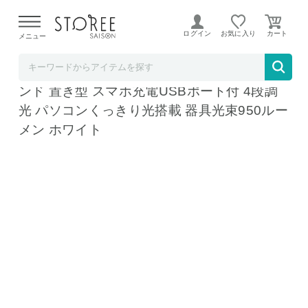
【熊本県での地震による影響について】
令和8年熊本地震に
よる配送遅延が発生しております。
ログイン
お気に入り
メニュー
ベイシア電器
パナソニック SQ-LD560 W LEDデスクスタ
ンド 置き型 スマホ充電USBポート付 4段調
光 パソコンくっきり光搭載 器具光束950ルー
メン ホワイト