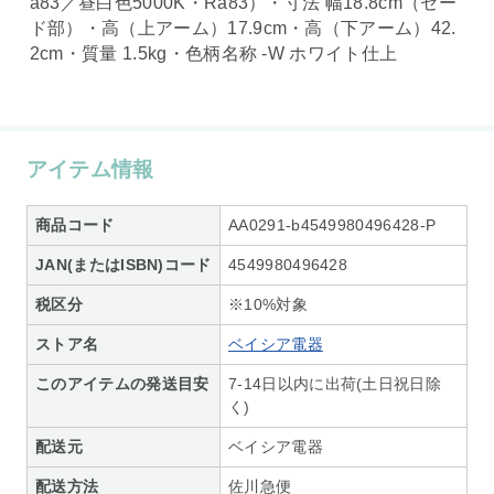
a83／昼白色5000K・Ra83）・寸法 幅18.8cm（セー
ド部）・高（上アーム）17.9cm・高（下アーム）42.
2cm・質量 1.5kg・色柄名称 -W ホワイト仕上
アイテム情報
商品コード
AA0291-b4549980496428-P
JAN(またはISBN)コード
4549980496428
税区分
※10%対象
ストア名
ベイシア電器
このアイテムの発送目安
7-14日以内に出荷(土日祝日除
く)
配送元
ベイシア電器
配送方法
佐川急便