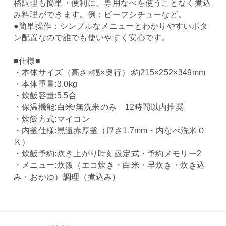
格調理も簡単・便利に。専用なべを使うことなく煮込
み料理ができます。例：ビーフシチューなど。
●簡単操作：シンプルなメニューとわかりやすいボタ
ン配置なので誰でも使いやすく安心です。
■仕様■
・本体サイズ（高さ×幅×奥行）:約215×252×349mm
・本体重量:3.0kg
・炊飯容量:5.5合
・保温機能:白米/無洗米のみ 12時間以内推奨
・炊飯方式:マイコン
・内釜仕様:黒遠赤厚釜（厚さ1.7mm・内なべ洗米Ｏ
Ｋ）
・炊飯予約:炊き上がり時刻設定式・予約メモリー2
・メニュー:炊飯（エコ炊き・白米・早炊き・炊き込
み・おかゆ）調理（煮込み)