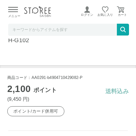
【熊本県での地震による影響について】
令和8年熊本地震に
よる配送遅延が発生しております。
ログイン
お気に入り
メニュー
ベイシア電器
炊飯器 炊きたて ホワイト 5.5合 タイガー JB
H-G102
商品コード：AA0291-b4904710429082-P
2,100
ポイント
送料込み
(9,450
円
)
ポイント/カード併用可