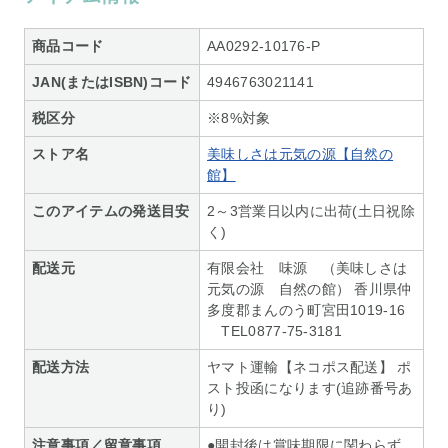
商品コード
AA0292-10176-P
JAN(またはISBN)コード
4946763021141
税区分
※8%対象
ストア名
美味しさは元気の源【自然の
館】
このアイテムの発送目安
2～3営業日以内に出荷(土日祝除
く)
配送元
有限会社 味源 （美味しさは
元気の源 自然の館） 香川県仲
多度郡まんのう町宮田1019-16
TEL0877-75-3181
配送方法
ヤマト運輸【ネコポス配送】 ポ
スト投函になります(追跡番号あ
り)
注意事項／留意事項
●開封後は賞味期限に関わらず、