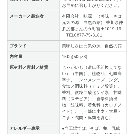
お早めに召し上がりください。
メーカー／製造者
有限会社 味源 （美味しさは
元気の源 自然の館） 香川県仲
多度郡まんのう町宮田1019-16
TEL0877-75-3181
ブランド
美味しさは元気の源 自然の館
内容量
150g(50g×3)
原材料／素材／材質
じゃがいも（遺伝子組換えでな
い）（中国）、植物油、七味唐
辛子、コンソメシーズニング、
食塩／調味料（アミノ酸等）、
香料、微粒二酸化ケイ素、甘味
料（ステビア）、香辛料抽出
物、酸味料、着色料（カロチノ
イド）、（一部に小麦・大豆・
ごま・鶏肉・豚肉を含む）
アレルギー表示
●当工場では、そば、卵、乳成