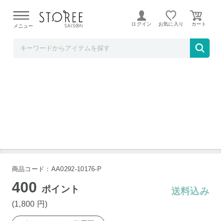
【熊本県での地震による影響について】
令和8年熊本地震に
よる配送遅延が発生しております。
ログイン
お気に入り
メニュー
美味しさは元気の源【自然の館】
【150g(50g×3)】礒五郎旨辛七味ポテト
商品コード：AA0292-10176-P
400
ポイント
送料込み
(1,800
円
)