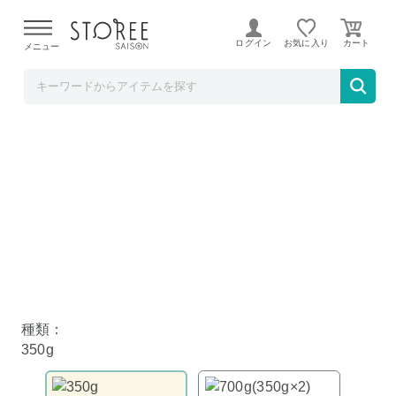
【熊本県での地震による影響について】
令和8年熊本地震に
よる配送遅延が発生しております。
ログイン
お気に入り
メニュー
美味しさは元気の源【自然の館】
無添加 無塩 生くるみ 350g
種類：
350g