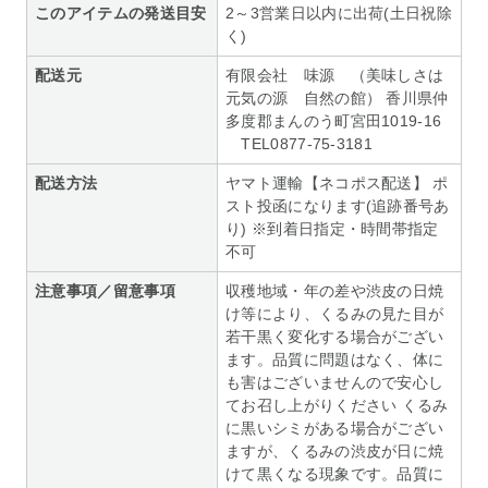
このアイテムの発送目安
2～3営業日以内に出荷(土日祝除
く)
配送元
有限会社 味源 （美味しさは
元気の源 自然の館） 香川県仲
多度郡まんのう町宮田1019-16
TEL0877-75-3181
配送方法
ヤマト運輸【ネコポス配送】 ポ
スト投函になります(追跡番号あ
り) ※到着日指定・時間帯指定
不可
注意事項／留意事項
収穫地域・年の差や渋皮の日焼
け等により、くるみの見た目が
若干黒く変化する場合がござい
ます。品質に問題はなく、体に
も害はございませんので安心し
てお召し上がりください くるみ
に黒いシミがある場合がござい
ますが、くるみの渋皮が日に焼
けて黒くなる現象です。品質に