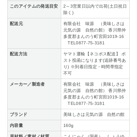
このアイテムの発送目安
2～3営業日以内で出荷(土日祝日
除く)
配送元
有限会社 味源 （美味しさは
元気の源 自然の館） 香川県仲
多度郡まんのう町宮田1019-16
TEL0877-75-3181
配送方法
ヤマト運輸【ネコポス配送】 ポ
スト投函になります(追跡番号あ
り) ※到着日指定・時間帯指定
不可
メーカー／製造者
有限会社 味源 （美味しさは
元気の源 自然の館） 香川県仲
多度郡まんのう町宮田1019-16
TEL0877-75-3181
ブランド
美味しさは元気の源 自然の館
内容量
160g
原材料／素材／材質
こんにゃく（国産）、しょうゆ