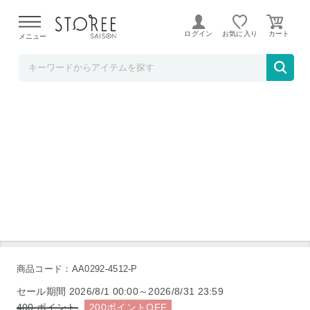
【熊本県での地震による影響について】
令和8年熊本地震に
よる配送遅延が発生しております。
ログイン
お気に入り
メニュー
美味しさは元気の源【自然の館】
こんにゃくジャーキー 160g
商品コード：AA0292-4512-P
セール期間
2026/8/1 00:00～2026/8/31 23:59
400
ポイント
200
ポイント
OFF