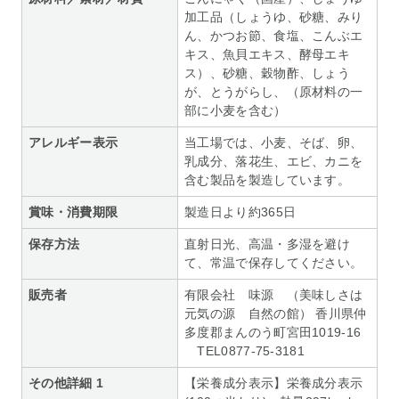
加工品（しょうゆ、砂糖、みり
ん、かつお節、食塩、こんぶエ
キス、魚貝エキス、酵母エキ
ス）、砂糖、穀物酢、しょう
が、とうがらし、（原材料の一
部に小麦を含む）
アレルギー表示
当工場では、小麦、そば、卵、
乳成分、落花生、エビ、カニを
含む製品を製造しています。
賞味・消費期限
製造日より約365日
保存方法
直射日光、高温・多湿を避け
て、常温で保存してください。
販売者
有限会社 味源 （美味しさは
元気の源 自然の館） 香川県仲
多度郡まんのう町宮田1019-16
TEL0877-75-3181
その他詳細 1
【栄養成分表示】栄養成分表示