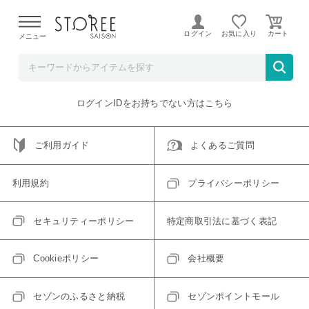
【熊本県での地震による影響について】
令和8年熊本地震に
よる配送遅延が発生しております。
ログイン
お気に入り
メニュー
ご指定のアイテムは取り扱い終了、またはただいま取り扱い
できないアイテムです。
トップへ戻る
ログインIDをお持ちでない方はこちら
ご利用ガイド
よくあるご質問
利用規約
プライバシーポリシー
セキュリティーポリシー
特定商取引法に基づく表記
Cookieポリシー
会社概要
セゾンのふるさと納税
セゾンポイントモール