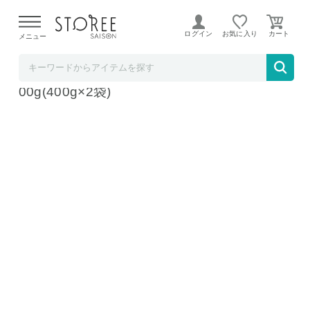
【熊本県での地震による影響について】
令和8年熊本地震に
よる配送遅延が発生しております。
ログイン
お気に入り
メニュー
雑穀米本舗
雑穀米本舗 国産 健康重視ヘルシーブレンド 8
00g(400g×2袋)