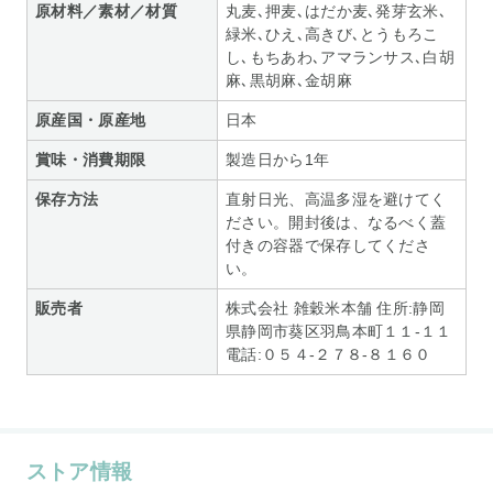
原材料／素材／材質
丸麦､押麦､はだか麦､発芽玄米､
緑米､ひえ､高きび､とうもろこ
し､もちあわ､アマランサス､白胡
麻､黒胡麻､金胡麻
原産国・原産地
日本
賞味・消費期限
製造日から1年
保存方法
直射日光、高温多湿を避けてく
ださい。開封後は、なるべく蓋
付きの容器で保存してくださ
い。
販売者
株式会社 雑穀米本舗 住所:静岡
県静岡市葵区羽鳥本町１１-１１
電話:０５４-２７８-８１６０
ストア情報