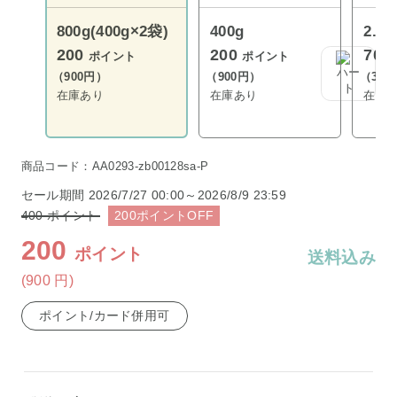
800g(400g×2袋)
400g
2.4k
200
200
700
ポイント
ポイント
（900円）
（900円）
（3,1
在庫あり
在庫あり
在庫
商品コード：AA0293-zb00128sa-P
セール期間
2026/7/27 00:00～2026/8/9 23:59
400
ポイント
200
ポイント
OFF
200
ポイント
送料込み
(900
円
)
ポイント/カード併用可