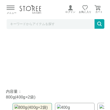
【熊本県での地震による影響について】
令和8年熊本地震に
よる配送遅延が発生しております。
ログイン
お気に入り
メニュー
雑穀米本舗
雑穀米本舗 国産 もち麦 800g(400g×2袋)
内容量：
800g(400g×2袋)