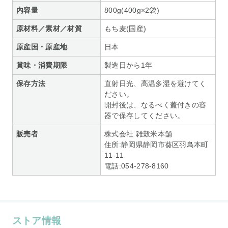
内容量
800g(400g×2袋)
原材料／素材／材質
もち麦(国産)
原産国・原産地
日本
賞味・消費期限
製造日から1年
保存方法
直射日光、高温多湿を避けてく
ださい。
開封後は、なるべく蓋付きの容
器で保存してください。
販売者
株式会社 雑穀米本舗
住所:静岡県静岡市葵区羽鳥本町
11‐11
電話:054‐278-8160
ストア情報