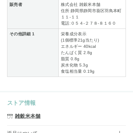
販売者
株式会社 雑穀米本舗
住所:静岡県静岡市葵区羽鳥本町
１１-１１
電話:０５４-２７８-８１６０
その他詳細 1
栄養成分表示
(1個標準21g当たり)
エネルギー 40kcal
たんぱく質 2.8g
脂質 0.8g
炭水化物 5.3g
食塩相当量 0.19g
ストア情報
雑穀米本舗