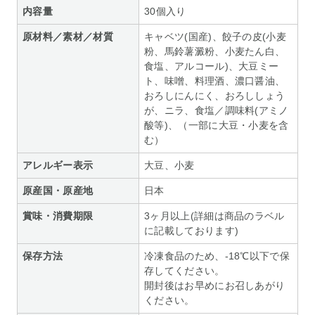
内容量
30個入り
原材料／素材／材質
キャベツ(国産)、餃子の皮(小麦
粉、馬鈴薯澱粉、小麦たん白、
食塩、アルコール)、大豆ミー
ト、味噌、料理酒、濃口醤油、
おろしにんにく、おろししょう
が、ニラ、食塩／調味料(アミノ
酸等)、（一部に大豆・小麦を含
む）
アレルギー表示
大豆、小麦
原産国・原産地
日本
賞味・消費期限
3ヶ月以上(詳細は商品のラベル
に記載しております)
保存方法
冷凍食品のため、-18℃以下で保
存してください。
開封後はお早めにお召しあがり
ください。