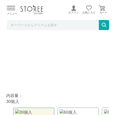
【熊本県での地震による影響について】
令和8年熊本地震に
よる配送遅延が発生しております。
ログイン
お気に入り
メニュー
雑穀米本舗
しるしの大豆ミート餃子 30個入
内容量：
30個入