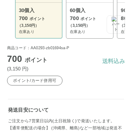
30個入
60個入
90
700
700
800
ポイント
ポイント
（3,150円）
（3,150円）
（3,6
在庫あり
在庫あり
在庫
商品コード：AA0293-zb01694sa-P
700
ポイント
送料込み
(3,150
円
)
ポイント/カード併用可
発送目安について
ご注文から7営業日以内(土日祝除く)で発送いたします。
【通常便配送の場合】 (沖縄県、離島)など一部地域は発送不