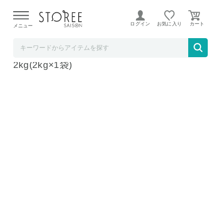
【熊本県での地震による影響について】
令和8年熊本地震に
よる配送遅延が発生しております。
ログイン
お気に入り
メニュー
雑穀米本舗
【無洗米入り雑穀】おこめと39穀米のごはん
2kg(2kg×1袋)