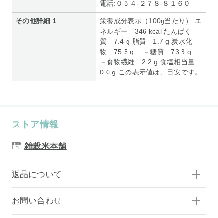
電話:０５４-２７８-８１６０
その他詳細 1
栄養成分表示（100g当たり） エ
ネルギー 346 kcal たんぱく
質 7.4 g 脂質 1.7 g 炭水化
物 75.5 g －糖質 73.3 g
－食物繊維 2.2 g 食塩相当量
0.0 g この表示値は、目安です。
ストア情報
雑穀米本舗
返品について
お問い合わせ