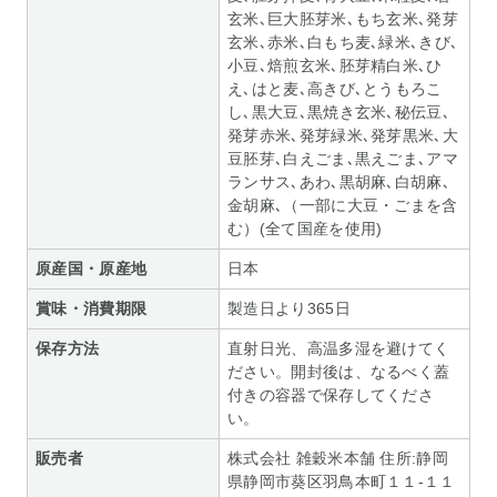
玄米､巨大胚芽米､もち玄米､発芽
玄米､赤米､白もち麦､緑米､きび､
小豆､焙煎玄米､胚芽精白米､ひ
え､はと麦､高きび､とうもろこ
し､黒大豆､黒焼き玄米､秘伝豆､
発芽赤米､発芽緑米､発芽黒米､大
豆胚芽､白えごま､黒えごま､アマ
ランサス､あわ､黒胡麻､白胡麻､
金胡麻､（一部に大豆・ごまを含
む）(全て国産を使用)
原産国・原産地
日本
賞味・消費期限
製造日より365日
保存方法
直射日光、高温多湿を避けてく
ださい。開封後は、なるべく蓋
付きの容器で保存してくださ
い。
販売者
株式会社 雑穀米本舗 住所:静岡
県静岡市葵区羽鳥本町１１-１１