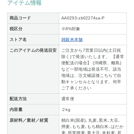
アイテム情報
商品コード
AA0293-zb02274sa-P
税区分
※8%対象
ストア名
雑穀米本舗
このアイテムの発送目安
ご注文から7営業日以内(土日祝
除く)で発送いたします。 【通常
便配送の場合】 (沖縄県、離島)
など一部地域は発送不可。該当
地域は、注文確認後こちらで自
動キャンセルとなります。何卒
ご了承ください
配送方法
通常便
内容量
２kg
原材料／素材／材質
精白米(国産)､丸麦､黒米､大豆､
押麦､もち麦､もち精白米､はだか
麦､胚芽押麦､青大豆､米粒麦､若