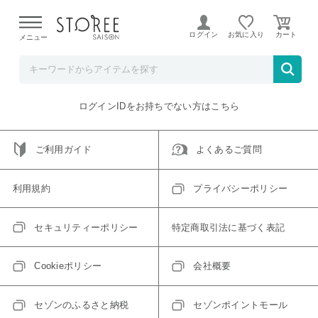
【熊本県での地震による影響について】
令和8年熊本地震に
よる配送遅延が発生しております。
ログイン
お気に入り
メニュー
ご指定のアイテムは取り扱い終了、またはただいま取り扱い
できないアイテムです。
トップへ戻る
ログインIDをお持ちでない方はこちら
ご利用ガイド
よくあるご質問
利用規約
プライバシーポリシー
セキュリティーポリシー
特定商取引法に基づく表記
Cookieポリシー
会社概要
セゾンのふるさと納税
セゾンポイントモール