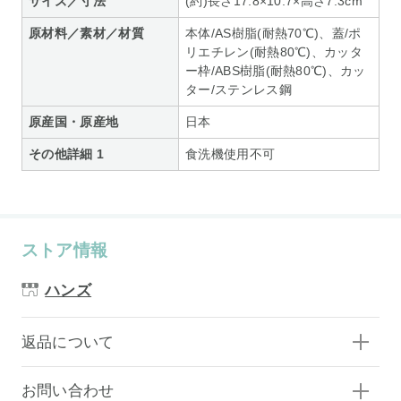
サイズ／寸法
(約)長さ17.8×10.7×高さ7.3cm
原材料／素材／材質
本体/AS樹脂(耐熱70℃)、蓋/ポ
リエチレン(耐熱80℃)、カッタ
ー枠/ABS樹脂(耐熱80℃)、カッ
ター/ステンレス鋼
原産国・原産地
日本
その他詳細 1
食洗機使用不可
ストア情報
ハンズ
返品について
お問い合わせ