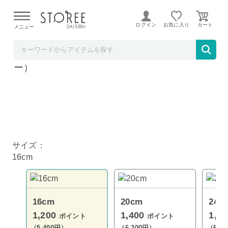
【熊本県での地震による影響について】
令和8年熊本地震に
よる配送遅延が発生しております。
ログイン
お気に入り
メニュー
ハンズ
栗原はるみ 深型フライパン16cm（ネイビ
ー）
サイズ：
16cm
16cm
20cm
24c
1,200
1,400
1,4
ポイント
ポイント
（5,400円）
（6,300円）
（6,3