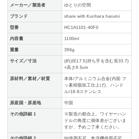
メーカー／製造者
ゆとりの空間
ブランド
share with Kurihara harumi
型番
HC1A1101-40F0
内容量
1100ml
重量
396g
サイズ／寸法
(約)径17.5(持ち手を含む長33.7)
×高さ8.5cm
原材料／素材／材質
本体/アルミニウム合金(内面:フ
ッ素樹脂加工仕上げ)、ハンド
ル/18-8ステンレス
原産国・原産地
中国
その他詳細 1
※製造の都合上、ワイヤーハン
ドルの角度に個体差がございま
すが、予めご了承ください。
その他詳細 2
IH使用不可、食洗機使用不可