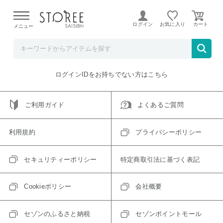
【熊本県での地震による影響について】
令和8年熊本地震に
よる配送遅延が発生しております。
ログイン
お気に入り
メニュー
ご指定のアイテムは取り扱い終了、またはただいま取り扱い
できないアイテムです。
トップへ戻る
ログインIDをお持ちでない方はこちら
ご利用ガイド
よくあるご質問
利用規約
プライバシーポリシー
セキュリティーポリシー
特定商取引法に基づく表記
Cookieポリシー
会社概要
セゾンのふるさと納税
セゾンポイントモール