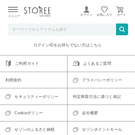
【熊本県での地震による影響について】
令和8年熊本地震に
よる配送遅延が発生しております。
ログイン
お気に入り
メニュー
ご指定のアイテムは取り扱い終了、またはただいま取り扱い
できないアイテムです。
トップへ戻る
ログインIDをお持ちでない方はこちら
ご利用ガイド
よくあるご質問
利用規約
プライバシーポリシー
セキュリティーポリシー
特定商取引法に基づく表記
Cookieポリシー
会社概要
セゾンのふるさと納税
セゾンポイントモール