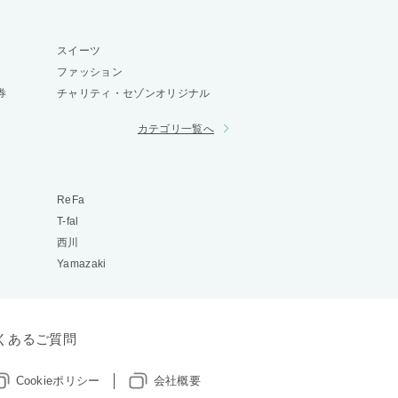
スイーツ
ファッション
券
チャリティ・セゾンオリジナル
カテゴリ一覧へ
ReFa
T-fal
西川
Yamazaki
くあるご質問
Cookieポリシー
会社概要