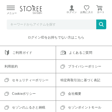
【熊本県での地震による影響について】
令和8年熊本地震に
よる配送遅延が発生しております。
ログイン
お気に入り
メニュー
ご指定のアイテムは取り扱い終了、またはただいま取り扱い
できないアイテムです。
トップへ戻る
ログインIDをお持ちでない方はこちら
ご利用ガイド
よくあるご質問
利用規約
プライバシーポリシー
セキュリティーポリシー
特定商取引法に基づく表記
Cookieポリシー
会社概要
セゾンのふるさと納税
セゾンポイントモール