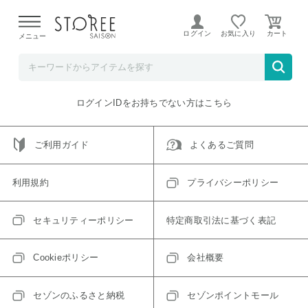
【熊本県での地震による影響について】
令和8年熊本地震に
よる配送遅延が発生しております。
ログイン
お気に入り
メニュー
ご指定のアイテムは取り扱い終了、またはただいま取り扱い
できないアイテムです。
トップへ戻る
ログインIDをお持ちでない方はこちら
ご利用ガイド
よくあるご質問
利用規約
プライバシーポリシー
セキュリティーポリシー
特定商取引法に基づく表記
Cookieポリシー
会社概要
セゾンのふるさと納税
セゾンポイントモール