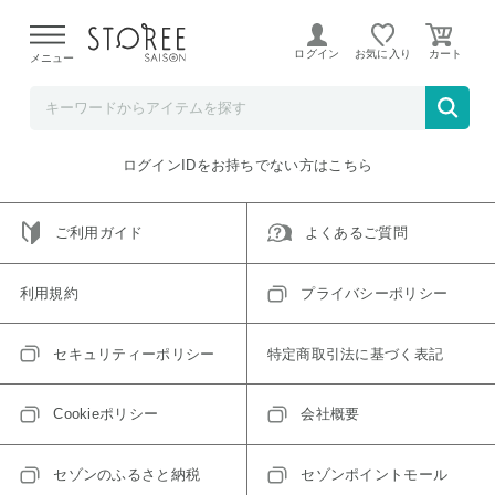
【熊本県での地震による影響について】
令和8年熊本地震に
よる配送遅延が発生しております。
ログイン
お気に入り
メニュー
ご指定のアイテムは取り扱い終了、またはただいま取り扱い
できないアイテムです。
トップへ戻る
ログインIDをお持ちでない方はこちら
ご利用ガイド
よくあるご質問
利用規約
プライバシーポリシー
セキュリティーポリシー
特定商取引法に基づく表記
Cookieポリシー
会社概要
セゾンのふるさと納税
セゾンポイントモール