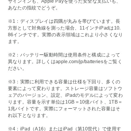
サインインも、Apple Payを使った安全な支払いも、
あなたの指紋でどうぞ。
※1：ディスプレイは四隅が丸みを帯びています。長
方形として対角線を測った場合、11インチiPadは10.
86インチです。実際の表示領域はこれより小さくなり
ます。
※2：バッテリー駆動時間は使用条件と構成によって
異なります。詳しくはapple.com/jp/batteriesをご覧く
ださい。
※3：実際に利用できる容量は仕様を下回り、多くの
要素によって変わります。ストレージ容量はソフトウ
ェアのバージョン、設定、iPadのモデルによって変わ
ります。容量を示す単位は1GB＝10億バイト、1TB＝
1兆バイトです。実際にフォーマットされた容量はそ
れ以下となります。
※4：iPad（A16）またはiPad（第10世代）で使用す