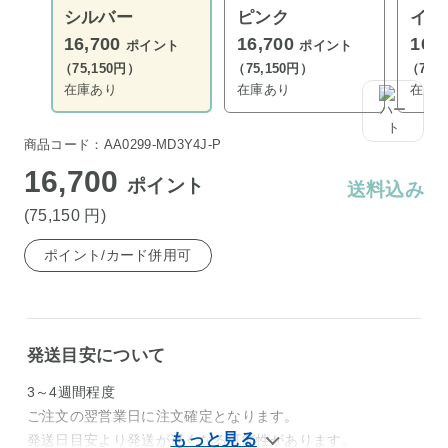
シルバー
ピンク
イエ
16,700
16,700
16,
ポイント
ポイント
（75,150円）
（75,150円）
（75,
在庫あり
在庫あり
在庫
商品コード：AA0299-MD3Y4J-P
16,700
ポイント
送料込み
(75,150
円
)
ポイント/カード併用可
発送目安について
3～4週間程度
ご注文の翌営業日に注文確定となります。
発送日目安より発送が遅くなる可能性があります。