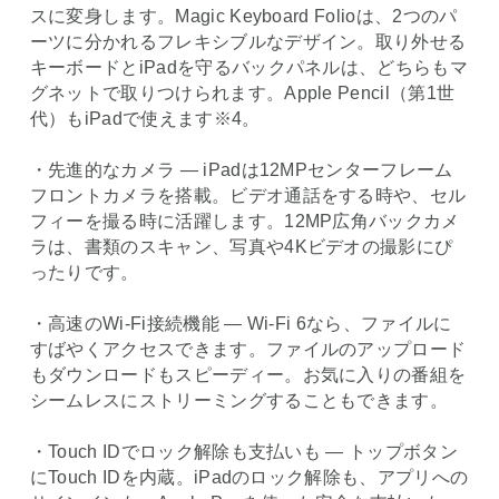
スに変身します。Magic Keyboard Folioは、2つのパ
ーツに分かれるフレキシブルなデザイン。取り外せる
キーボードとiPadを守るバックパネルは、どちらもマ
グネットで取りつけられます。Apple Pencil（第1世
代）もiPadで使えます※4。
・先進的なカメラ ― iPadは12MPセンターフレーム
フロントカメラを搭載。ビデオ通話をする時や、セル
フィーを撮る時に活躍します。12MP広角バックカメ
ラは、書類のスキャン、写真や4Kビデオの撮影にぴ
ったりです。
・高速のWi-Fi接続機能 ― Wi-Fi 6なら、ファイルに
すばやくアクセスできます。ファイルのアップロード
もダウンロードもスピーディー。お気に入りの番組を
シームレスにストリーミングすることもできます。
・Touch IDでロック解除も支払いも ― トップボタン
にTouch IDを内蔵。iPadのロック解除も、アプリへの