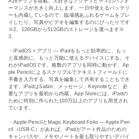
A16チップを搭載。大好きなアクティビティのパフォ
ーマンスが大きく向上します。一日中使えるバッテリ
ーも内蔵しているので、臨場感あふれるゲームをプレ
イしたり、写真やビデオを編集するのにぴったりです
※2。128GBから512GBのストレージを選べます※
3。
・iPadOS + アプリ ― iPadをもっと効率的に、もっ
と直感的に、もっと万能に使えるデバイスにする。そ
れがiPadOSです。複数のアプリを同時に動かす。Ap
ple Pencilによるスクリブルでテキストフィールドに
手書き入力する。写真を編集して共有することもでき
ます。iPadはSafari、メッセージ、Keynoteなど、必
要なアプリを最初から内蔵。App Storeには、iPadの
ために特別に作られた100万以上のアプリも用意され
ています。
・Apple PencilとMagic Keyboard Folio ― Apple Pen
cil（USB-C）があれば、iPadがアート作品のための
キャンバスや、メモやノートを最も取りやすいデバイ