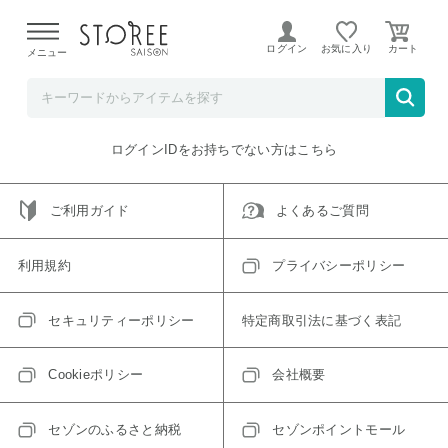
【熊本県での地震による影響について】
令和8年熊本地震に
よる配送遅延が発生しております。
ログイン
お気に入り
メニュー
ご指定のアイテムは取り扱い終了、またはただいま取り扱い
できないアイテムです。
トップへ戻る
ログインIDをお持ちでない方はこちら
ご利用ガイド
よくあるご質問
利用規約
プライバシーポリシー
セキュリティーポリシー
特定商取引法に基づく表記
Cookieポリシー
会社概要
セゾンのふるさと納税
セゾンポイントモール