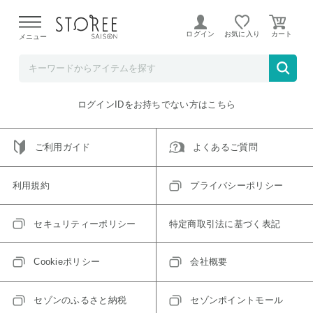
【熊本県での地震による影響について】
令和8年熊本地震に
よる配送遅延が発生しております。
ログイン
お気に入り
メニュー
ご指定のアイテムは取り扱い終了、またはただいま取り扱い
できないアイテムです。
トップへ戻る
ログインIDをお持ちでない方はこちら
ご利用ガイド
よくあるご質問
利用規約
プライバシーポリシー
セキュリティーポリシー
特定商取引法に基づく表記
Cookieポリシー
会社概要
セゾンのふるさと納税
セゾンポイントモール