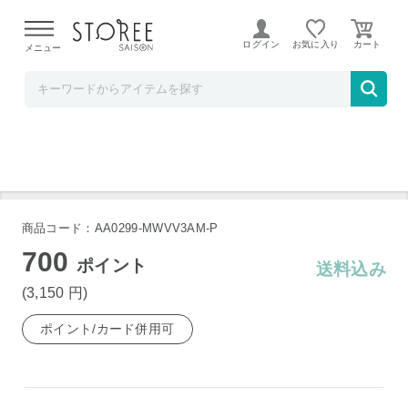
【熊本県での地震による影響について】
令和8年熊本地震に
よる配送遅延が発生しております。
ログイン
お気に入り
メニュー
Apple Rewards Store
Apple 20W USB-C電源アダプタ
商品コード：AA0299-MWVV3AM-P
700
ポイント
送料込み
(3,150
円
)
ポイント/カード併用可