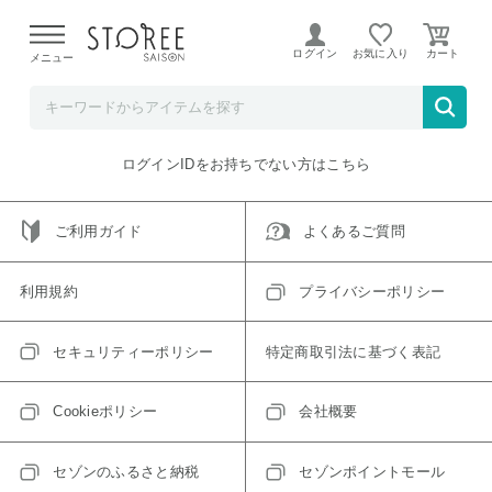
【熊本県での地震による影響について】
令和8年熊本地震に
よる配送遅延が発生しております。
ログイン
お気に入り
メニュー
ご指定のアイテムは取り扱い終了、またはただいま取り扱い
できないアイテムです。
トップへ戻る
ログインIDをお持ちでない方はこちら
ご利用ガイド
よくあるご質問
利用規約
プライバシーポリシー
セキュリティーポリシー
特定商取引法に基づく表記
Cookieポリシー
会社概要
セゾンのふるさと納税
セゾンポイントモール