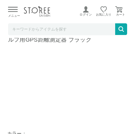
【熊本県での地震による影響について】
令和8年熊本地震に
よる配送遅延が発生しております。
ログイン
お気に入り
メニュー
つるやゴルフ
ガーミン アプローチ S70 47mm 腕時計型 ゴ
ルフ用GPS距離測定器 ブラック
カラー：