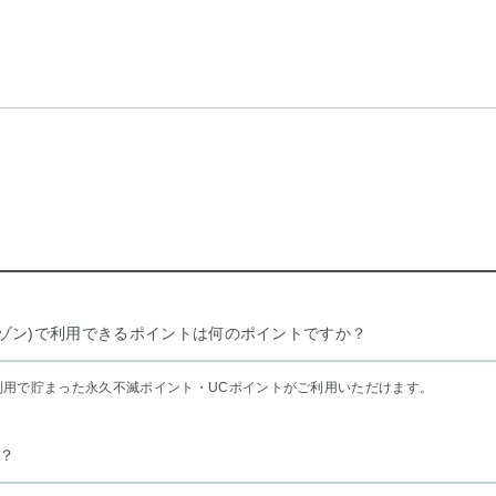
リー セゾン)で利用できるポイントは何のポイントですか？
利用で貯まった永久不滅ポイント・UCポイントがご利用いただけます。
？