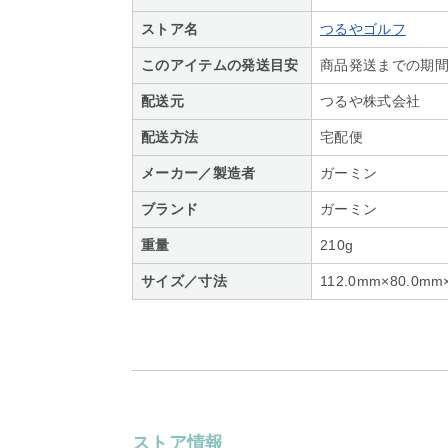
ストア名
つるやゴルフ
このアイテムの発送目安
商品発送までの期間
配送元
つるや株式会社
配送方法
宅配便
メーカー／製造者
ガーミン
ブランド
ガーミン
重量
210g
サイズ／寸法
112.0mm×80.0mm
ストア情報