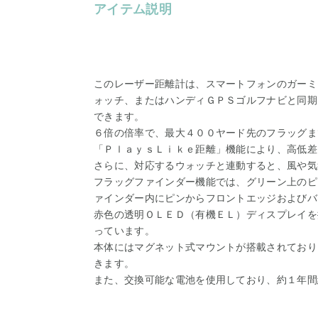
アイテム説明
このレーザー距離計は、スマートフォンのガーミ
ォッチ、またはハンディＧＰＳゴルフナビと同期
できます。
６倍の倍率で、最大４００ヤード先のフラッグま
「ＰｌａｙｓＬｉｋｅ距離」機能により、高低差
さらに、対応するウォッチと連動すると、風や気
フラッグファインダー機能では、グリーン上のピ
ァインダー内にピンからフロントエッジおよびバ
赤色の透明ＯＬＥＤ（有機ＥＬ）ディスプレイを
っています。
本体にはマグネット式マウントが搭載されており
きます。
また、交換可能な電池を使用しており、約１年間