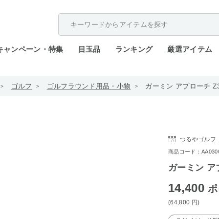
配送遅延が発生しております。
キャンペーン・特集
目玉品
ランキング
厳選アイテム
ゴルフ
ゴルフラウンド用品・小物
ガーミン アプローチ Z
つるやゴルフ
商品コード：AA0300-S
ガーミン ア
14,400
ポ
(64,800
円
)