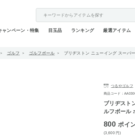
配送遅延が発生しております。
キャンペーン・特集
目玉品
ランキング
厳選アイテム
ゴルフ
ゴルフボール
ブリヂストン ニューイング スーパー
つるやゴルフ
商品コード：AA0300-S
ブリヂストン
ルフボール 
800
ポイ
(3,600
円
)