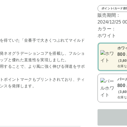
ポイント/カード併
販売期間：
2024/12/25 0
カラー：
ホワイト
を得ていた「全番手で大きくつぶれてマイルド
ホワ
発ネオグラデーションコアを搭載し、フルショ
800
ップと優れた直進性を実現しました。
（3,6
用することで、より風に強く伸びる弾道をサポ
在庫な
トポイントマークもプリントされており、ティ
パー
800
ンスを発揮します。
（3,6
在庫な