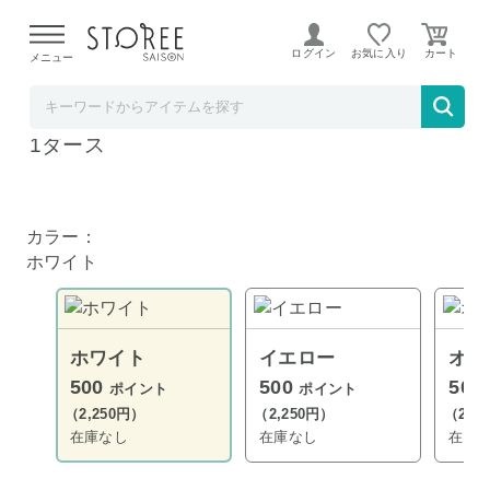
【熊本県での地震による影響について】
令和8年熊本地震に
よる配送遅延が発生しております。
ログイン
お気に入り
メニュー
つるやゴルフ
本間ゴルフ D1 ゴルフボール 2024 ホワイト
1ダース
カラー：
ホワイト
ホワイト
イエロー
オレ
500
500
500
ポイント
ポイント
（2,250円）
（2,250円）
（2,2
在庫なし
在庫なし
在庫