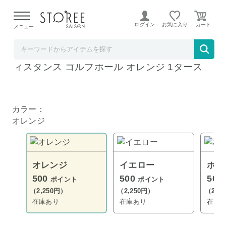
【熊本県での地震による影響について】
令和8年熊本地震に
よる配送遅延が発生しております。
ログイン
お気に入り
メニュー
つるやゴルフ
ブリヂストン ツアーステージ エクストラデ
ィスタンス ゴルフボール オレンジ 1ダース
カラー：
オレンジ
オレンジ
イエロー
ホワ
500
500
500
ポイント
ポイント
（2,250円）
（2,250円）
（2,2
在庫あり
在庫あり
在庫