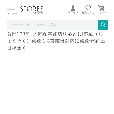
【熊本県での地震による影響について】
令和8年熊本地震に
よる配送遅延が発生しております。
ログイン
お気に入り
メニュー
まぐろ処一条
訳あり 大間産 本マグロ 切り落とし200g 可
食部100％ [大間産本鮪切り落とし]超速（ち
ょうそく）発送 1-3営業日以内に発送予定 土
日祝除く