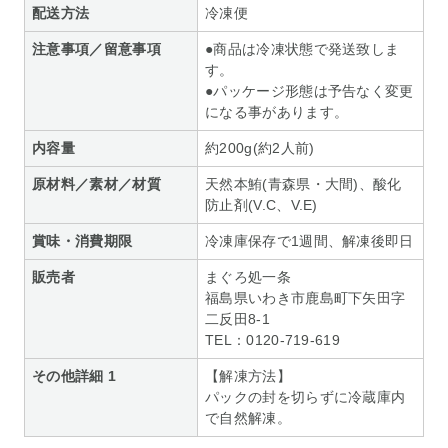
配送方法
冷凍便
注意事項／留意事項
●商品は冷凍状態で発送致しま
す。
●パッケージ形態は予告なく変更
になる事があります。
内容量
約200g(約2人前)
原材料／素材／材質
天然本鮪(青森県・大間)、酸化
防止剤(V.C、V.E)
賞味・消費期限
冷凍庫保存で1週間、解凍後即日
販売者
まぐろ処一条
福島県いわき市鹿島町下矢田字
二反田8-1
TEL：0120-719-619
その他詳細 1
【解凍方法】
パックの封を切らずに冷蔵庫内
で自然解凍。