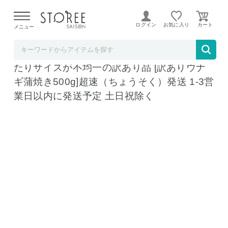
【熊本県での地震による影響について】
令和8年熊本地震に
よる配送遅延が発生しております。
ログイン
お気に入り
メニュー
まぐろ処一条
訳あり 国産 うなぎ 長蒲焼き 500g 身が崩れ
たりサイズが不均一の訳あり品 [訳ありウナ
ギ蒲焼き500g]超速（ちょうそく）発送 1-3営
業日以内に発送予定 土日祝除く