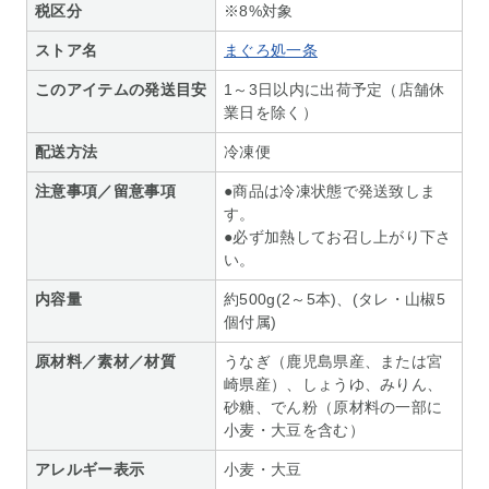
税区分
※8%対象
ストア名
まぐろ処一条
このアイテムの発送目安
1～3日以内に出荷予定（店舗休
業日を除く）
配送方法
冷凍便
注意事項／留意事項
●商品は冷凍状態で発送致しま
す。
●必ず加熱してお召し上がり下さ
い。
内容量
約500g(2～5本)、(タレ・山椒5
個付属)
原材料／素材／材質
うなぎ（鹿児島県産、または宮
崎県産）、しょうゆ、みりん、
砂糖、でん粉（原材料の一部に
小麦・大豆を含む）
アレルギー表示
小麦・大豆