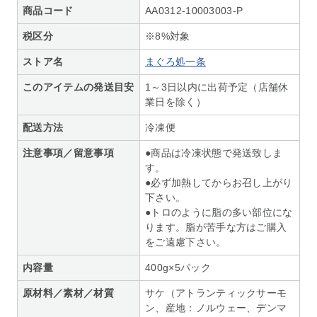
商品コード
AA0312-10003003-P
税区分
※8%対象
ストア名
まぐろ処一条
このアイテムの発送目安
1～3日以内に出荷予定（店舗休
業日を除く）
配送方法
冷凍便
注意事項／留意事項
●商品は冷凍状態で発送致しま
す。
●必ず加熱してからお召し上がり
下さい。
●トロのように脂の多い部位にな
ります。脂が苦手な方はご購入
をご遠慮下さい。
内容量
400g×5パック
原材料／素材／材質
サケ（アトランティックサーモ
ン、産地：ノルウェー、デンマ