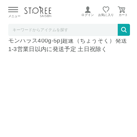
【熊本県での地震による影響について】
令和8年熊本地震に
よる配送遅延が発生しております。
ログイン
お気に入り
メニュー
まぐろ処一条
サーモンハラス (加熱用) 400g×5パック [サー
モンハラス400g-5p]超速（ちょうそく）発送
1-3営業日以内に発送予定 土日祝除く