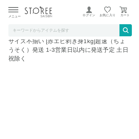
【熊本県での地震による影響について】
令和8年熊本地震に
よる配送遅延が発生しております。
ログイン
お気に入り
メニュー
まぐろ処一条
訳あり 赤エビ むき身 1kg 高鮮度 お刺身OK
サイズ不揃い [赤エビ剥き身1kg]超速（ちょ
うそく）発送 1-3営業日以内に発送予定 土日
祝除く