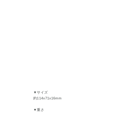
▼サイズ
約114x71x16mm
▼重さ