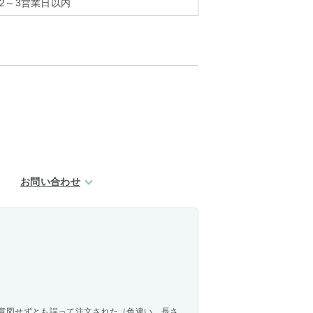
2～3営業日以内
お問い合わせ
。
意図せずとも誤って注文された（色違い、長さ