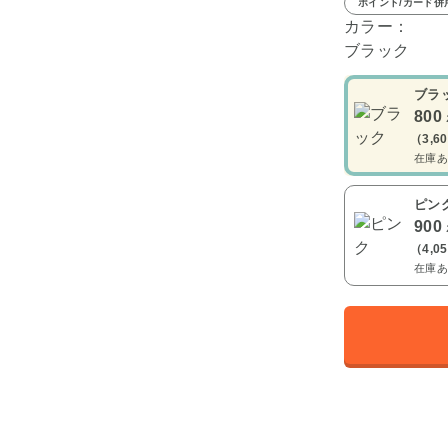
ポイント/カード併
カラー：
ブラック
ブラ
800
（3,6
在庫あ
ピン
900
（4,0
在庫あ