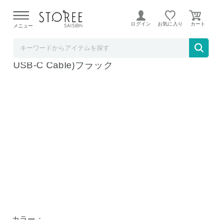
【熊本県での地震による影響について】
令和8年熊本地震に
よる配送遅延が発生しております。
ログイン
お気に入り
メニュー
Anker Direct
Anker Zolo Power Bank (10K, 30W, Built-In
USB-C Cable)ブラック
カラー：