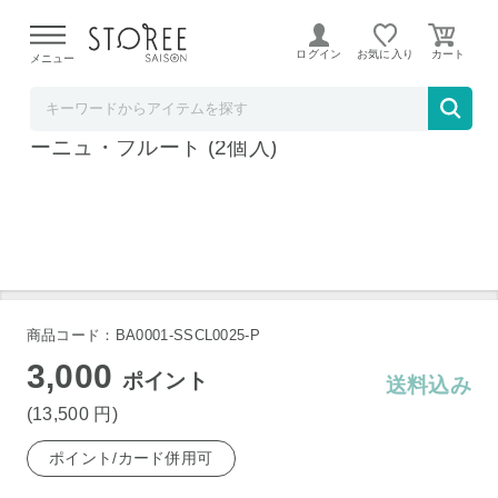
【熊本県での地震による影響について】
令和8年熊本地震に
よる配送遅延が発生しております。
ログイン
お気に入り
メニュー
そごう・西武ストア
RIEDEL（リーデル） <ヴィノム> シャンパ
ーニュ・フルート (2個入)
商品コード：BA0001-SSCL0025-P
3,000
ポイント
送料込み
(13,500
円
)
ポイント/カード併用可