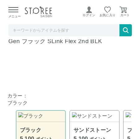
【熊本県での地震による影響について】
令和8年熊本地震に
よる配送遅延が発生しております。
ログイン
お気に入り
メニュー
そごう・西武ストア
Bose SoundLink Flex Portable Speaker 2nd
Gen ブラック SLink Flex 2nd BLK
カラー：
ブラック
ブラック
サンドストーン
ブル
5,100
5,100
5,1
ポイント
ポイント