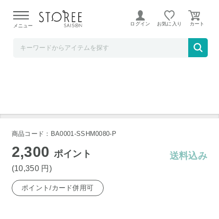
【熊本県での地震による影響について】
令和8年熊本地震に
よる配送遅延が発生しております。
ログイン
お気に入り
メニュー
そごう・西武ストア
佐賀牛 ステーキ用 モモ3枚 合計480g
商品コード：BA0001-SSHM0080-P
2,300
ポイント
送料込み
(10,350
円
)
ポイント/カード併用可