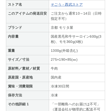
ストア名
そごう・西武ストア
このアイテムの発送目安
ご注文から通常10～14日（日時
指定不可）
ブランド
京都 モリタ屋
内容量
国産黒毛和牛サーロイン600g(3
枚)、モモ360g(4枚)
重量
1300g(外箱含む)
サイズ／寸法
275×190×85(㎜)
原材料／素材／材質
牛肉
原産国・原産地
国内産
賞味・消費期限
冷凍30日間
保存方法
冷凍
その他詳細 1
「一部離島へのお届けは不可」
（運送会社が物理的に配送不可