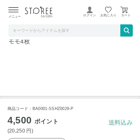
【熊本県での地震による影響について】
令和8年熊本地震に
よる配送遅延が発生しております。
ログイン
お気に入り
メニュー
そごう・西武ストア
国産黒毛和牛ステーキセット サーロイン3枚
モモ4枚
商品コード：BA0001-SSHZ0029-P
4,500
ポイント
送料込み
(20,250
円
)