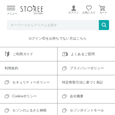
【熊本県での地震による影響について】
令和8年熊本地震に
よる配送遅延が発生しております。
ログイン
お気に入り
メニュー
ご指定のアイテムは取り扱い終了、またはただいま取り扱い
できないアイテムです。
トップへ戻る
ログインIDをお持ちでない方はこちら
ご利用ガイド
よくあるご質問
利用規約
プライバシーポリシー
セキュリティーポリシー
特定商取引法に基づく表記
Cookieポリシー
会社概要
セゾンのふるさと納税
セゾンポイントモール