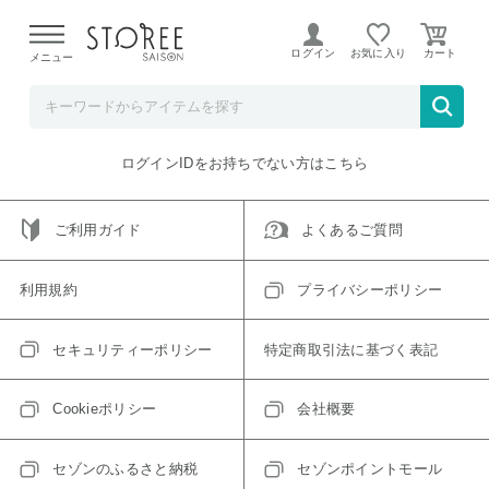
【熊本県での地震による影響について】
令和8年熊本地震に
よる配送遅延が発生しております。
ログイン
お気に入り
メニュー
ご指定のアイテムは取り扱い終了、またはただいま取り扱い
できないアイテムです。
トップへ戻る
ログインIDをお持ちでない方はこちら
ご利用ガイド
よくあるご質問
利用規約
プライバシーポリシー
セキュリティーポリシー
特定商取引法に基づく表記
Cookieポリシー
会社概要
セゾンのふるさと納税
セゾンポイントモール