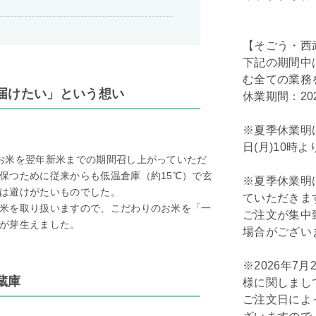
【そごう・西
下記の期間中
む全ての業務
届けたい」という想い
休業期間：202
※夏季休業明け
日(月)10時
お米を翌年新米までの期間召し上がっていただ
保つために従来からも低温倉庫（約15℃）で玄
※夏季休業明け
は避けがたいものでした。
ていただきま
米を取り扱いますので、こだわりのお米を「一
ご注文が集中
が芽生えました。
場合がござい
※2026年7
蔵庫
様に関しまし
ご注文日によ