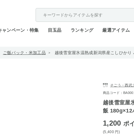
配送遅延が発生しております。
キャンペーン・特集
目玉品
ランキング
厳選アイテム
ご飯パック・米加工品
越後雪室屋氷温熟成新潟県産こしひかり パッ
そごう・西武
商品コード：BA0001-
越後雪室屋
飯 180g×1
1,200
ポ
(5,400
円
)