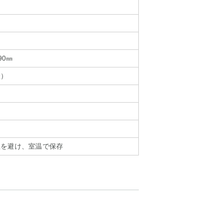
90㎜
産）
湿を避け、室温で保存