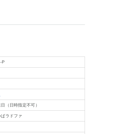
-P
ア
業日（日時指定不可）
つばラドファ