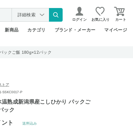
詳細検索
ログイン
お気に入り
カート
新商品
カテゴリ
ブランド・メーカー
マイページ
クご飯 180g×12パック
ストア
SSKC0017-P
氷温熟成新潟県産こしひかり パックご
2パック
イント
送料込み