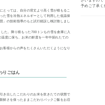
ざいますので
予めご了承く
にとっては、自分の背丈より高く雪が積もるこ
った雪を冷熱エネルギーとして利用した低温保
団」の技術指導のもと試行錯誤し検討致しまし
ました。降り積もった700トンもの雪を倉庫に入
の温度に保ち、お米の鮮度を一年中採れたての
お客様からの声をたくさんいただくようになり
わりごはん
引き出したこだわりのお米を炊きたての状態で
新鮮さを保ったままこだわりパックご飯をお召