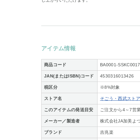
し上がりいただけます。
アイテム情報
商品コード
BA0001-SSKC0017
JAN(またはISBN)コード
4530316013426
税区分
※8%対象
ストア名
そごう・西武スト
このアイテムの発送目安
ご注文から4～7営
メーカー／製造者
株式会社JA加美よ
ブランド
吉兆楽