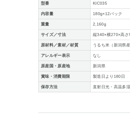
型番
KIC035
内容量
180g×12パック
重量
2,160g
サイズ／寸法
縦340×横270×高さ
原材料／素材／材質
うるち米（新潟県
アレルギー表示
なし
原産国・原産地
新潟県
賞味・消費期限
製造日より180日
保存方法
直射日光・高温多