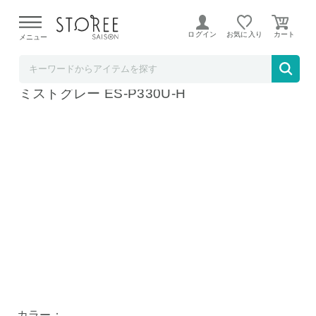
【熊本県での地震による影響について】
令和8年熊本地震に
よる配送遅延が発生しております。
ログイン
お気に入り
メニュー
そごう・西武ストア
パナソニック ラムダッシュ パームイン LITE
ミストグレー ES-P330U-H
カラー：